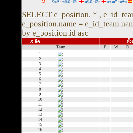
รัสเซีย พลีเมียร์ลีก
พรีเมียร์ลีค
แชมเปียนชิพ
SELECT e_position. * , e_id_t
e_position.name = e_id_team.na
by e_position.id asc
เจ ลีค
ทั้
Team
P
W
D
1
2
3
4
5
6
7
8
9
10
11
12
13
14
15
16