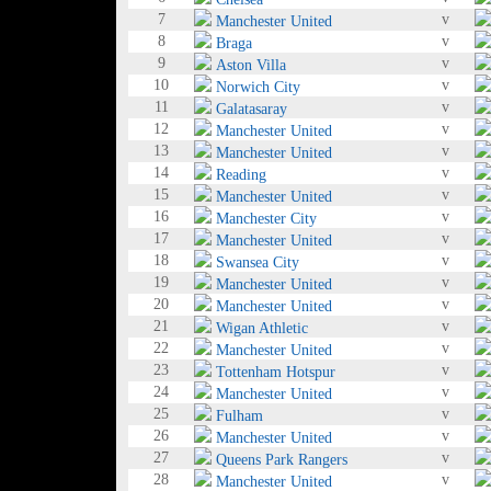
7
v
Manchester United
8
v
Braga
9
v
Aston Villa
10
v
Norwich City
11
v
Galatasaray
12
v
Manchester United
13
v
Manchester United
14
v
Reading
15
v
Manchester United
16
v
Manchester City
17
v
Manchester United
18
v
Swansea City
19
v
Manchester United
20
v
Manchester United
21
v
Wigan Athletic
22
v
Manchester United
23
v
Tottenham Hotspur
24
v
Manchester United
25
v
Fulham
26
v
Manchester United
27
v
Queens Park Rangers
28
v
Manchester United