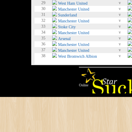
29
v
West Ham United
30
v
Manchester United
31
v
Sunderland
32
v
Manchester United
33
v
Stoke City
34
v
Manchester United
35
v
Arsenal
36
v
Manchester United
37
v
Manchester United
38
v
West Bromwich Albion
Online