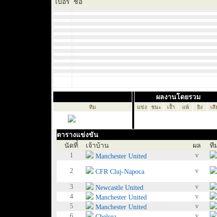
เบอร์
ชื่อ
ผลงานโดยรวม
ทีม
แข่ง
ชนะ
เจ๊้า
แพ้
ยิง
เสี
ตารางแข่งขัน
นัดที่์่
เจ้าบ้าน
ผล
ที
1
v
Manchester United
2
v
CFR Cluj-Napoca
3
v
Newcastle United
4
v
Manchester United
5
v
Manchester United
6
v
Chelsea