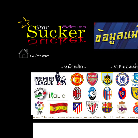
-
หน้าหลัก
-
- VIP มองเห็น
select * from e_fixture where team_name ='West Ham United' and scor