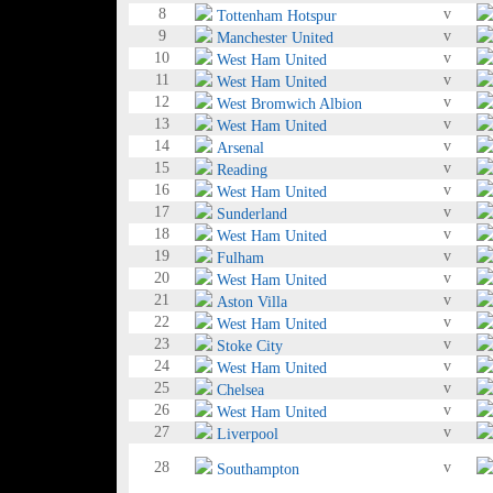
8
v
Tottenham Hotspur
9
v
Manchester United
10
v
West Ham United
11
v
West Ham United
12
v
West Bromwich Albion
13
v
West Ham United
14
v
Arsenal
15
v
Reading
16
v
West Ham United
17
v
Sunderland
18
v
West Ham United
19
v
Fulham
20
v
West Ham United
21
v
Aston Villa
22
v
West Ham United
23
v
Stoke City
24
v
West Ham United
25
v
Chelsea
26
v
West Ham United
27
v
Liverpool
28
v
Southampton