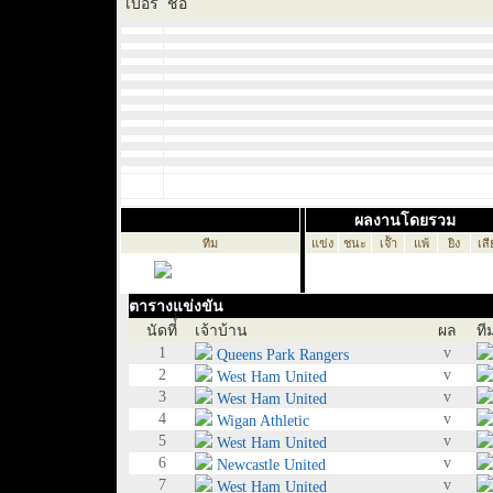
เบอร์
ชื่อ
ผลงานโดยรวม
ทีม
แข่ง
ชนะ
เจ๊้า
แพ้
ยิง
เสี
ตารางแข่งขัน
นัดที่์่
เจ้าบ้าน
ผล
ที
1
v
Queens Park Rangers
2
v
West Ham United
3
v
West Ham United
4
v
Wigan Athletic
5
v
West Ham United
6
v
Newcastle United
7
v
West Ham United