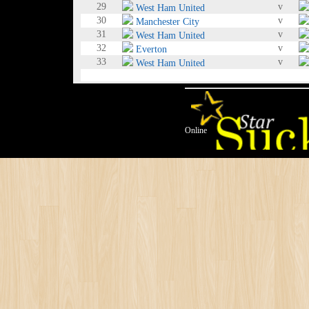
29
v
West Ham United
30
v
Manchester City
31
v
West Ham United
32
v
Everton
33
v
West Ham United
Online