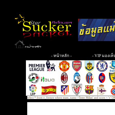
-
หน้าหลัก
-
- VIP มองเห็น
select * from e_fixture where team_name ='Inter Milan' and score = 'v