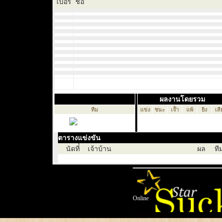
เบอร์
ชื่อ
ผลงานโดยรวม
ทีม
แข่ง
ชนะ
เจ๊้า
แพ้
ยิง
เสี
ตารางแข่งขัน
นัดที่์่
เจ้าบ้าน
ผล
ที
Online