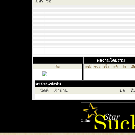
เบอร์
ชื่อ
ผลงานโดยรวม
ทีม
แข่ง
ชนะ
เจ๊้า
แพ้
ยิง
เสี
ตารางแข่งขัน
นัดที่์่
เจ้าบ้าน
ผล
ที
Online