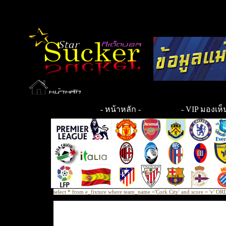
-
หน้าหลัก
-
- VIP มองเห็น
select * from e_fixture where team_name ='Cork City' and score = 'v'