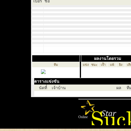
เบอร์
ชื่อ
ผลงานโดยรวม
ทีม
แข่ง
ชนะ
เจ๊้า
แพ้
ยิง
เสี
ตารางแข่งขัน
นัดที่์่
เจ้าบ้าน
ผล
ที
Online