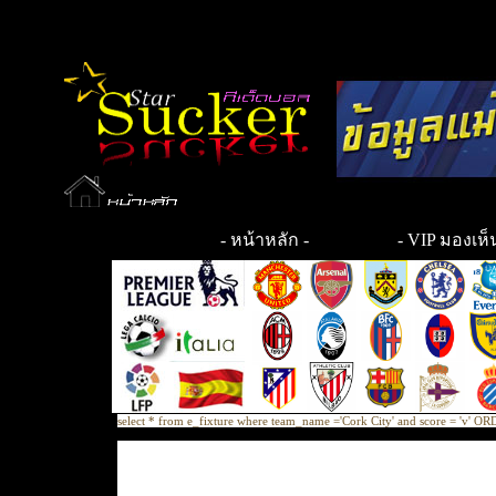
-
หน้าหลัก
-
- VIP มองเห็น
select * from e_fixture where team_name ='Cork City' and score = 'v'